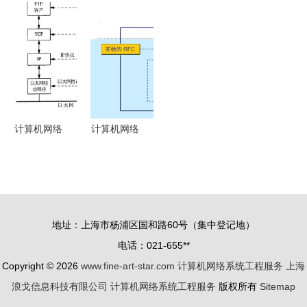
程师考试考
架构与模块
识与计算机
网络系统工
题分析
化系统互联
网络系统工
程服务 构
的计算机网
程服务解析
建数字化核
络新范式
心的全方位
解读
计算机网络
计算机网络
通信过程与
系统工程服
系统工程服
务 概论简
务解析
析与实践路
径
地址：上海市杨浦区国和路60号（集中登记地）
电话：021-655**
Copyright © 2026
www.fine-art-star.com
计算机网络系统工程服务
上海
浪戈信息科技有限公司
计算机网络系统工程服务
版权所有
Sitemap