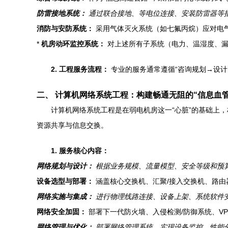
防雷接地系统：
通过联合接地、等电位连接、安装防雷器等
消防与安防系统：
采用气体灭火系统（如七氟丙烷）应对电
*
机房动环监控系统：
对上述所有子系统（电力、温湿度、漏
2. 工程服务流程：
专业的服务通常遵循“咨询规划→设
二、 计算机网络系统工程：构建畅通无阻的“信息血管
计算机网络系统工程是在弱电机房这一“心脏”的基础上
资源共享与信息交换。
1. 服务核心内容：
网络规划与设计：
根据业务规模、流量模型、安全等级和预算，设
设备选型与部署：
涵盖核心交换机、汇聚/接入交换机、路由
网络实施与集成：
进行物理线路连接、设备上架、系统软件安装
网络安全加固：
部署下一代防火墙、入侵检测/防御系统、V
网络管理与优化：
部署网络管理系统，实现设备监控、性能分