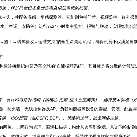
措施，保护昂贵设备免受雷电及浪涌电流的损害。
气火灾，并配备温感、烟感探测器。安防则包括门禁、视频监控、红外报
水、空调、安防等）进行7x24小时集中监控、报警与联动，实现智能化
计→施工→测试验收→运维支持”的全生命周期流程，确保机房不仅满足当
”
，构建连接组织内部乃至全球的“血液循环系统”。其目标是将分散的计算
计网络拓扑结构（如核心-汇聚-接入三层架构）、选择技术标准（如以太网、
器、防火墙、无线控制器及AP、负载均衡器等设备的选配、安装、配置
、协议配置（如OSPF, BGP）、策略调优等，确保网络连通。
PN网关、上网行为管理、漏洞扫描等，构建从边界到终端、从访问控制到
析、故障定位、流量整形和QoS保障，持续优化网络性能与用户体验。