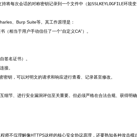
S库支持将每次会话的对称密钥记录到一个文件中（如
SSLKEYLOGFILE
环境变
rles、Burp Suite等。其工作原理是：
书（相当于用户手动信任了一个“自定义CA”）。
用自签名证书）。
S连接。
解密密钥，可以对明文的请求和响应进行查看、记录甚至修改。
S交互细节、进行安全漏洞评估至关重要。但必须严格在合法合规、获得明
程师不仅理解像HTTPS这样的核心安全协议原理，还要熟知各种攻击模