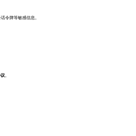
会话令牌等敏感信息。
。
协议
。