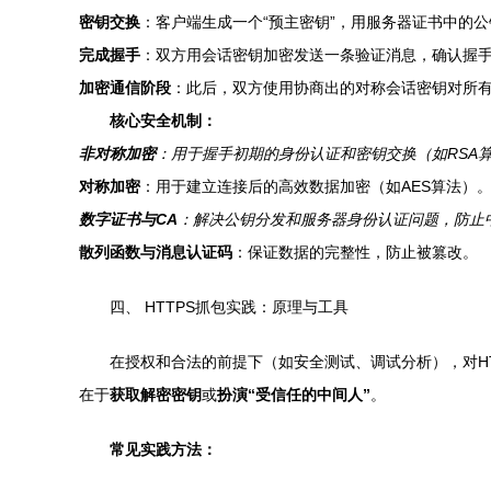
密钥交换
：客户端生成一个“预主密钥”，用服务器证书中的
完成握手
：双方用会话密钥加密发送一条验证消息，确认握
加密通信阶段
：此后，双方使用协商出的对称会话密钥对所有
核心安全机制：
非对称加密
：用于握手初期的身份认证和密钥交换（如RSA
对称加密
：用于建立连接后的高效数据加密（如AES算法）
数字证书与CA
：解决公钥分发和服务器身份认证问题，防止
散列函数与消息认证码
：保证数据的完整性，防止被篡改。
四、 HTTPS抓包实践：原理与工具
在授权和合法的前提下（如安全测试、调试分析），对H
在于
获取解密密钥
或
扮演“受信任的中间人”
。
常见实践方法：