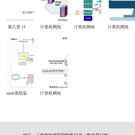
服务
工程服务
算机网络的
新型工程安
全卫士
第八章 计
计算机网络
计算机网络
计算机网络
算机系统安
笔记 第09
的166个概
系统工程服
全 操作系
章 应用层
念 你知道
务的全面指
统核心防护
——计算机
几个（第八
南
与联网工程
网络系统工
部分 计算
实践
程服务
机网络系统
工程服务）
web系统架
计算机网络
构演变 单
DNS域名解
体 集群 垂
析过程与系
直化 服务
统工程服务
化 微服务
解析