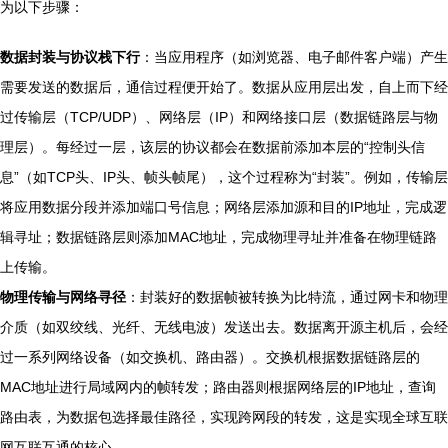
为以下步骤：
数据封装与协议栈下行
：当应用程序（如浏览器、电子邮件客户端）产生
需要发送的数据后，通信过程便开始了。数据从应用层出发，自上而下经
过传输层（TCP/UDP）、网络层（IP）和网络接口层（数据链路层与物
理层）。每经过一层，该层的协议都会在数据前添加本层的“控制头信
息”（如TCP头、IP头、帧头帧尾），这个过程称为“封装”。例如，传输层
将应用数据分段并添加端口号信息；网络层添加源和目的IP地址，完成逻
辑寻址；数据链路层则添加MAC地址，完成物理寻址并准备在物理链路
上传输。
物理传输与网络寻径
：封装好的数据帧被转换为比特流，通过网卡和物理
介质（如双绞线、光纤、无线电波）发送出去。数据离开源主机后，会经
过一系列网络设备（如交换机、路由器）。交换机根据数据链路层的
MAC地址进行局域网内的帧转发；路由器则根据网络层的IP地址，查询
路由表，为数据包选择最佳路径，实现跨网段的转发，这是实现全球互联
网互联互通的核心。