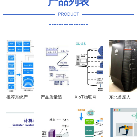
产品列表
PRODUCT
----------------
推荐系统产
产品质量追
XIoT物联网
东北首座人
品与算法概
溯管理系统
建筑施工场
工智能计算
述 深度解
构建全流程
所用电监控
中心上线
析计算机网
透明化计算
系统解决方
开启算力新
络系统工程
机网络系统
案 基于计
时代