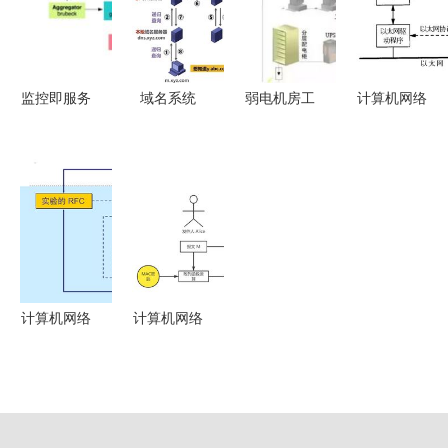
程服务
监控即服务
域名系统
弱电机房工
计算机网络
推动微服务
DNS基础知
程与计算机
通信过程与
架构与模块
识与计算机
网络系统工
系统工程服
化系统互联
网络系统工
程服务 构
务解析
的计算机网
程服务解析
建数字化核
络新范式
心的全方位
解读
计算机网络
计算机网络
系统工程服
中的安全
务 概论简
常见攻击、
析与实践路
HTTPS原
径
理与抓包实