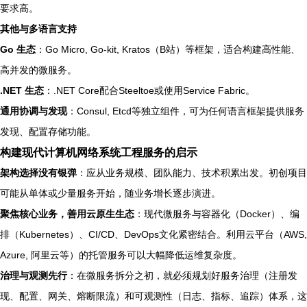
要求高。
其他与多语言支持
Go 生态
：Go Micro, Go-kit, Kratos（B站）等框架，适合构建高性能、
高并发的微服务。
.NET 生态
：.NET Core配合Steeltoe或使用Service Fabric。
通用协调与发现
：Consul, Etcd等独立组件，可为任何语言框架提供服务
发现、配置存储功能。
构建现代计算机网络系统工程服务的启示
架构选择没有银弹
：应从业务规模、团队能力、技术积累出发。初创项目
可能从单体或少量服务开始，随业务增长逐步演进。
聚焦核心业务，善用云原生生态
：现代微服务与容器化（Docker）、编
排（Kubernetes）、CI/CD、DevOps文化紧密结合。利用云平台（AWS,
Azure, 阿里云等）的托管服务可以大幅降低运维复杂度。
治理与观测先行
：在微服务拆分之初，就必须规划好服务治理（注册发
现、配置、网关、熔断限流）和可观测性（日志、指标、追踪）体系，这